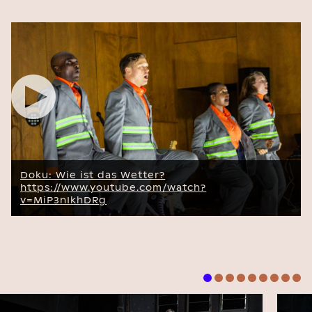
” alt=”Doku: Wie ist das Wetter?””
width=”1200” />
Doku: Wie ist das Wetter?
https://www.youtube.com/watch?
v=MiP3nIkhDRg