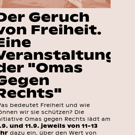
Der Geruch
Lo
von Freiheit.
Ju
Eine
de
Veranstaltung
Wir fr
holen
der "Omas
Hams
Gegen
Deuts
stehe
Rechts"
Mehr 
as bedeutet Freiheit und wie
önnen wir sie schützen? Die
nitiative Omas gegen Rechts lädt am
.9. und 11.9. jeweils von 11-13
hr
dazu ein, über den Wert von