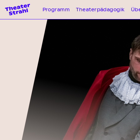
Programm
Theaterpädagogik
Übe