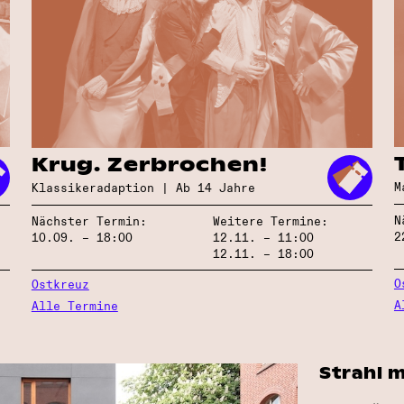
Krug. Zerbrochen!
M
Klassiker­adaption | Ab 14 Jahre
N
Nächster Termin:
Weitere Termine:
2
10.09. – 18:00
12.11. – 11:00
12.11. – 18:00
O
Ostkreuz
A
Alle Termine
 width=”1200” />
Strahl 