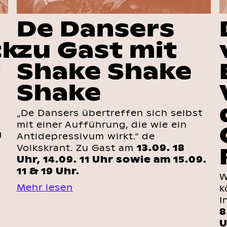
De Dansers
ck
zu Gast mit
r
Shake Shake
Shake
„De Dansers übertreffen sich selbst
mit einer Aufführung, die wie ein
g
Antidepressivum wirkt.“ de
Volkskrant. Zu Gast am
13.09. 18
Uhr, 14.09. 11 Uhr sowie am 15.09.
11 & 19 Uhr.
W
Mehr lesen
k
I
8
U