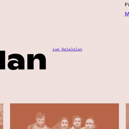
F
M
lan
zum Spielplan