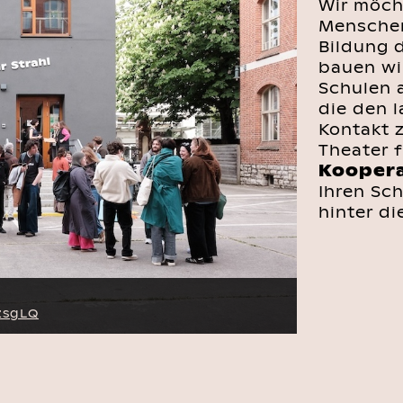
Wir möch
Menschen
Bildung 
bauen wi
Schulen 
die den 
Kontakt 
Theater 
Koopera
Ihren Sch
hinter d
zsgLQ