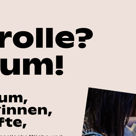
rolle?
kum!
kum,
*innen,
fte,