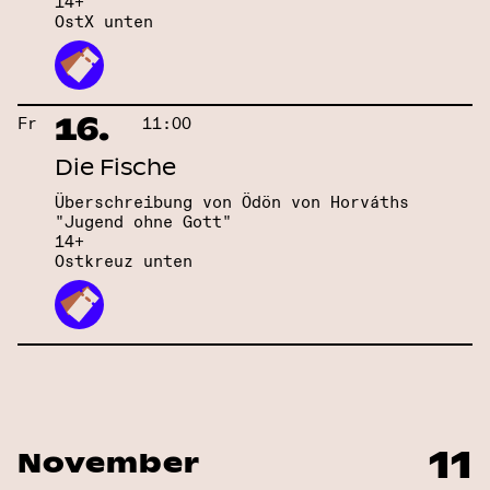
14+
OstX unten
16.
Fr
11:00
Die Fische
Überschreibung von Ödön von Horváths
"Jugend ohne Gott"
14+
Ostkreuz unten
11
November