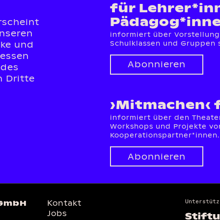
für Lehrer*in
Pädagog*inn
rscheint
unseren
informiert über Vorstellun
cke und
Schulklassen und Gruppen 
ressen
Abonnieren
 des
 Dritte
›Mitmachen‹ 
informiert über den Theate
Workshops und Projekte von
Kooperationspartner*innen.
Abonnieren
Unterstütz
gGmbH
Kontakt
Jobs