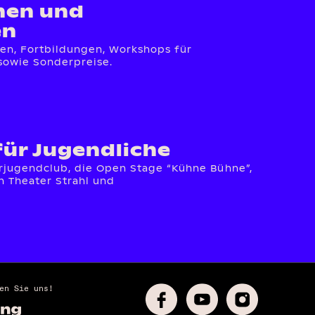
nen und
en
gen, Fortbildungen, Workshops für
sowie Sonderpreise.
für Jugendliche
rjugendclub, die Open Stage “Kühne Bühne”,
 Theater Strahl und
en Sie uns!