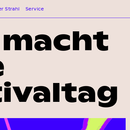
r Strahl
Service
l macht
e
ivaltag