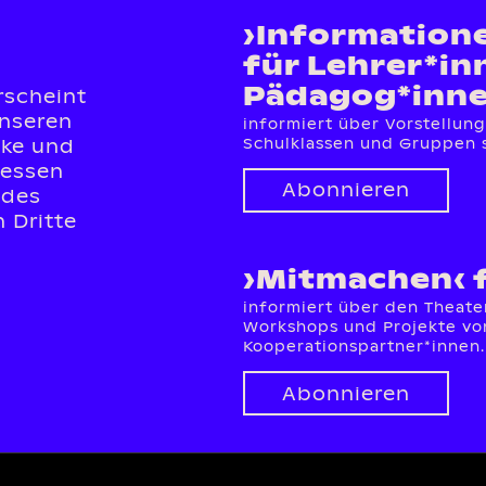
›Information
für Lehrer*in
Pädagog*inn
rscheint
unseren
informiert über Vorstellun
cke und
Schulklassen und Gruppen 
ressen
Abonnieren
 des
 Dritte
›Mitmachen‹ 
informiert über den Theate
Workshops und Projekte von
Kooperationspartner*innen.
Abonnieren