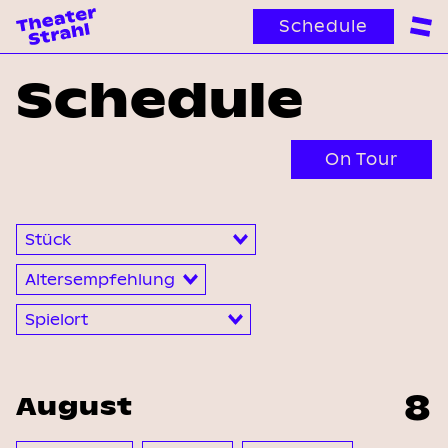
Schedule
Schedule
On Tour
8
August